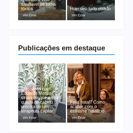
saudável se torna
tóxica
Hoje deu tudo errado
Vim Estar
Vim Estar
Publicações em destaque
Entrevista com
Eduardo Morais:
sinais de que a sua
queda de cabelo
Feliz natal? Como
precisa de um
acabar com o
terapeuta capilar
estresse natalício
Vim Estar
Vim Estar