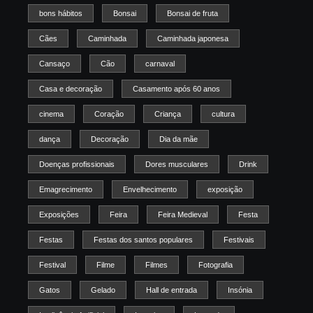
bons hábitos
Bonsai
Bonsai de fruta
Cães
Caminhada
Caminhada japonesa
Cansaço
Cão
carnaval
Casa e decoração
Casamento após 60 anos
cinema
Coração
Criança
cultura
dança
Decoração
Dia da mãe
Doenças profissionais
Dores musculares
Drink
Emagrecimento
Envelhecimento
exposição
Exposições
Feira
Feira Medieval
Festa
Festas
Festas dos santos populares
Festivais
Festival
Filme
Filmes
Fotografia
Gatos
Gelado
Hall de entrada
Insónia