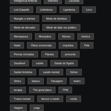
Inteligência Artificial
Intestino
Lavanda
Led Zeppelin
Linfedema
Lipedema
Livro
Mangás e animes
Medo de dentista
Medo de elevador
Medo de falar em público
Menopausa
Mosquitos
Museu
música
Natal
Óleos essenciais
orquídea
Pele
Pernas inchadas
Plantas
presente
Saudável
saúde
Saúde do fígado
Saúde feminina
saúde mental
Séries
Sintra
tabaco
Tatuagem
teatro
terapia
The good place
TPM
Treino mental
Vencer o medo
verão
Viagem
yoga