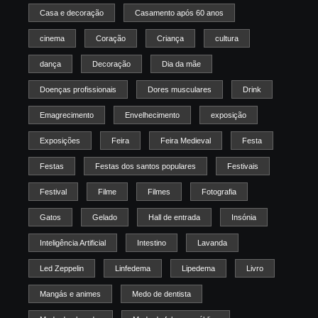
Casa e decoração
Casamento após 60 anos
cinema
Coração
Criança
cultura
dança
Decoração
Dia da mãe
Doenças profissionais
Dores musculares
Drink
Emagrecimento
Envelhecimento
exposição
Exposições
Feira
Feira Medieval
Festa
Festas
Festas dos santos populares
Festivais
Festival
Filme
Filmes
Fotografia
Gatos
Gelado
Hall de entrada
Insónia
Inteligência Artificial
Intestino
Lavanda
Led Zeppelin
Linfedema
Lipedema
Livro
Mangás e animes
Medo de dentista