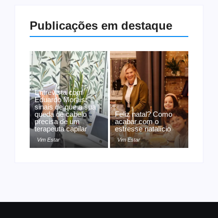
Publicações em destaque
Entrevista com
Eduardo Morais:
sinais de que a sua
queda de cabelo
Feliz natal? Como
precisa de um
acabar com o
terapeuta capilar
estresse natalício
Vim Estar
Vim Estar