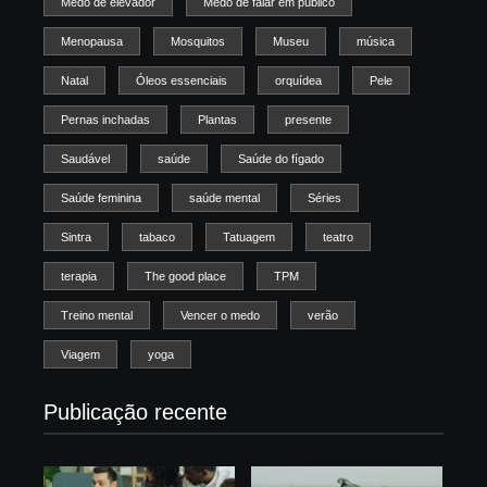
Medo de elevador
Medo de falar em público
Menopausa
Mosquitos
Museu
música
Natal
Óleos essenciais
orquídea
Pele
Pernas inchadas
Plantas
presente
Saudável
saúde
Saúde do fígado
Saúde feminina
saúde mental
Séries
Sintra
tabaco
Tatuagem
teatro
terapia
The good place
TPM
Treino mental
Vencer o medo
verão
Viagem
yoga
Publicação recente