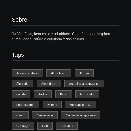
Sobre
Na Vim Estar, bem-estar é prioridade. Conteúdos que inspiram
autocuidado, saúde e equilíbrio todos os dias.
Tags
Agenda cultural
Alcachofra
Alergia
Alopecia
Ansiedade
Astenia da primavera
autista
Axilas
Bebé
bem-estar
bons hábitos
Bonsai
Bonsai de fruta
Cães
Caminhada
Caminhada japonesa
Cansaço
Cão
carnaval