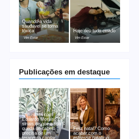
Quando a vida
saudável se torna
tóxica
Hoje deu tudo errado
Vim Estar
Vim Estar
Publicações em destaque
Entrevista com
Eduardo Morais:
sinais de que a sua
queda de cabelo
Feliz natal? Como
precisa de um
acabar com o
terapeuta capilar
estresse natalício