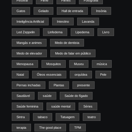
Festival
Filme
Filmes
Fotografia
Gatos
Gelado
Hall de entrada
Insónia
Inteligência Artificial
Intestino
Lavanda
Led Zeppelin
Linfedema
Lipedema
Livro
Mangás e animes
Medo de dentista
Medo de elevador
Medo de falar em público
Menopausa
Mosquitos
Museu
música
Natal
Óleos essenciais
orquídea
Pele
Pernas inchadas
Plantas
presente
Saudável
saúde
Saúde do fígado
Saúde feminina
saúde mental
Séries
Sintra
tabaco
Tatuagem
teatro
terapia
The good place
TPM