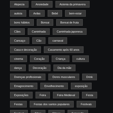
Alopecia
Ansiedade
Astenia da primavera
autista
Axilas
Bebé
bem-estar
bons hábitos
Bonsai
Bonsai de fruta
Cães
Caminhada
Caminhada japonesa
Cansaço
Cão
carnaval
Casa e decoração
Casamento após 60 anos
cinema
Coração
Criança
cultura
dança
Decoração
Dia da mãe
Doenças profissionais
Dores musculares
Drink
Emagrecimento
Envelhecimento
exposição
Exposições
Feira
Feira Medieval
Festa
Festas
Festas dos santos populares
Festivais