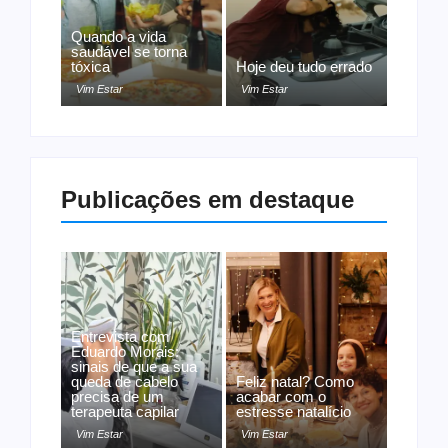
Quando a vida
saudável se torna
tóxica
Hoje deu tudo errado
Vim Estar
Vim Estar
Publicações em destaque
Entrevista com
Eduardo Morais:
sinais de que a sua
queda de cabelo
Feliz natal? Como
precisa de um
acabar com o
terapeuta capilar
estresse natalício
Vim Estar
Vim Estar