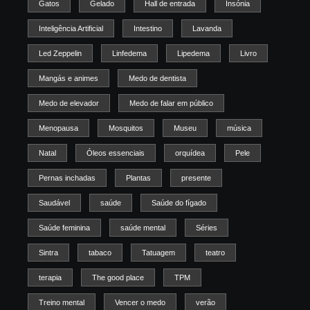
Gatos
Gelado
Hall de entrada
Insónia
Inteligência Artificial
Intestino
Lavanda
Led Zeppelin
Linfedema
Lipedema
Livro
Mangás e animes
Medo de dentista
Medo de elevador
Medo de falar em público
Menopausa
Mosquitos
Museu
música
Natal
Óleos essenciais
orquídea
Pele
Pernas inchadas
Plantas
presente
Saudável
saúde
Saúde do fígado
Saúde feminina
saúde mental
Séries
Sintra
tabaco
Tatuagem
teatro
terapia
The good place
TPM
Treino mental
Vencer o medo
verão