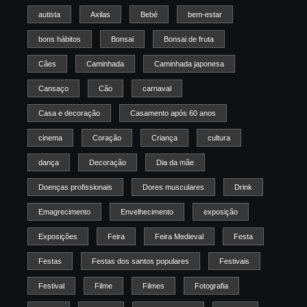
autista
Axilas
Bebé
bem-estar
bons hábitos
Bonsai
Bonsai de fruta
Cães
Caminhada
Caminhada japonesa
Cansaço
Cão
carnaval
Casa e decoração
Casamento após 60 anos
cinema
Coração
Criança
cultura
dança
Decoração
Dia da mãe
Doenças profissionais
Dores musculares
Drink
Emagrecimento
Envelhecimento
exposição
Exposições
Feira
Feira Medieval
Festa
Festas
Festas dos santos populares
Festivais
Festival
Filme
Filmes
Fotografia