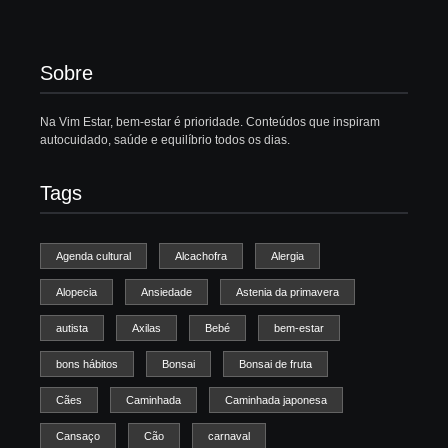
Sobre
Na Vim Estar, bem-estar é prioridade. Conteúdos que inspiram
autocuidado, saúde e equilíbrio todos os dias.
Tags
Agenda cultural
Alcachofra
Alergia
Alopecia
Ansiedade
Astenia da primavera
autista
Axilas
Bebé
bem-estar
bons hábitos
Bonsai
Bonsai de fruta
Cães
Caminhada
Caminhada japonesa
Cansaço
Cão
carnaval