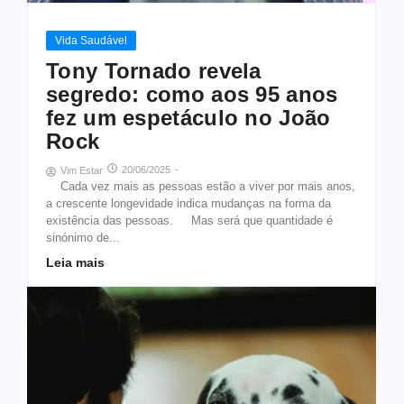
Vida Saudável
Tony Tornado revela
segredo: como aos 95 anos
fez um espetáculo no João
Rock
20/06/2025
-
Vim Estar
Cada vez mais as pessoas estão a viver por mais anos,
a crescente longevidade indica mudanças na forma da
existência das pessoas. Mas será que quantidade é
sinónimo de...
Leia mais