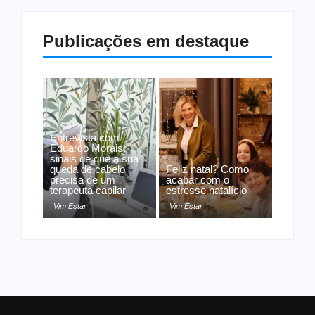
Publicações em destaque
Entrevista com
Eduardo Morais:
sinais de que a sua
queda de cabelo
Feliz natal? Como
precisa de um
acabar com o
terapeuta capilar
estresse natalício
Vim Estar
Vim Estar