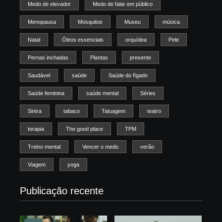
Medo de elevador
Medo de falar em público
Menopausa
Mosquitos
Museu
música
Natal
Óleos essenciais
orquídea
Pele
Pernas inchadas
Plantas
presente
Saudável
saúde
Saúde do fígado
Saúde feminina
saúde mental
Séries
Sintra
tabaco
Tatuagem
teatro
terapia
The good place
TPM
Treino mental
Vencer o medo
verão
Viagem
yoga
Publicação recente