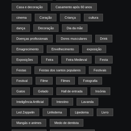
Casa e decoração
Casamento após 60 anos
cinema
Coração
Criança
cultura
dança
Decoração
Dia da mãe
Doenças profissionais
Dores musculares
Drink
Emagrecimento
Envelhecimento
exposição
Exposições
Feira
Feira Medieval
Festa
Festas
Festas dos santos populares
Festivais
Festival
Filme
Filmes
Fotografia
Gatos
Gelado
Hall de entrada
Insónia
Inteligência Artificial
Intestino
Lavanda
Led Zeppelin
Linfedema
Lipedema
Livro
Mangás e animes
Medo de dentista