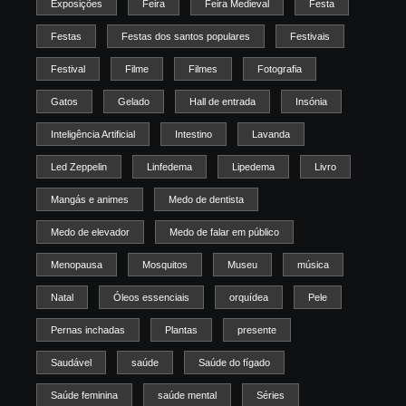
Exposições
Feira
Feira Medieval
Festa
Festas
Festas dos santos populares
Festivais
Festival
Filme
Filmes
Fotografia
Gatos
Gelado
Hall de entrada
Insónia
Inteligência Artificial
Intestino
Lavanda
Led Zeppelin
Linfedema
Lipedema
Livro
Mangás e animes
Medo de dentista
Medo de elevador
Medo de falar em público
Menopausa
Mosquitos
Museu
música
Natal
Óleos essenciais
orquídea
Pele
Pernas inchadas
Plantas
presente
Saudável
saúde
Saúde do fígado
Saúde feminina
saúde mental
Séries