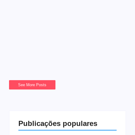
Começaram as feiras
medievais: um palco vivo de
história e animação
17/06/2025
-
Vim Estar
Chegou o momento de viajar para séculos passados,
reviver a cultura e as tradições históricas da época
medieval. Começaram as feiras medievais e as vilas
transformam-se em um palco...
Leia mais
See More Posts
Publicações populares