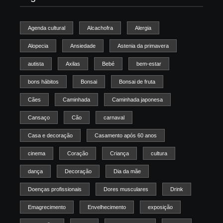
Agenda cultural
Alcachofra
Alergia
Alopecia
Ansiedade
Astenia da primavera
autista
Axilas
Bebé
bem-estar
bons hábitos
Bonsai
Bonsai de fruta
Cães
Caminhada
Caminhada japonesa
Cansaço
Cão
carnaval
Casa e decoração
Casamento após 60 anos
cinema
Coração
Criança
cultura
dança
Decoração
Dia da mãe
Doenças profissionais
Dores musculares
Drink
Emagrecimento
Envelhecimento
exposição