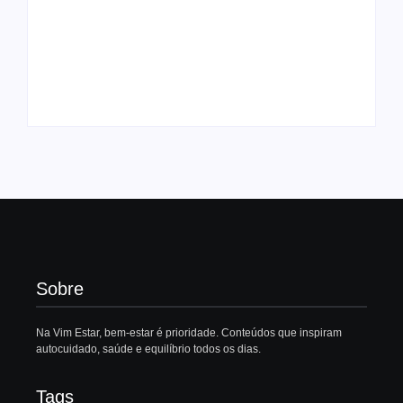
Eduardo Morais:
sinais de que a sua
queda de cabelo
Feliz natal? Como
precisa de um
acabar com o
terapeuta capilar
estresse natalício
Vim Estar
Vim Estar
Sobre
Na Vim Estar, bem-estar é prioridade. Conteúdos que inspiram
autocuidado, saúde e equilíbrio todos os dias.
Tags