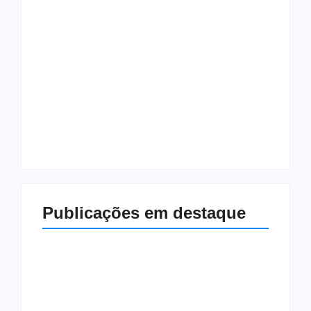
Quando a vida
saudável se torna
tóxica
Hoje deu tudo errado
Vim Estar
Vim Estar
Publicações em destaque
Entrevista com