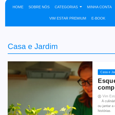
HOME
SOBRE NÓS
CATEGORIAS
MINHA CONTA
VIM ESTAR PREMIUM
E-BOOK
Casa e Jardim
Casa e Ja
Esque
comp
Vim Est
A culinári
ou jantar a
histórias. 