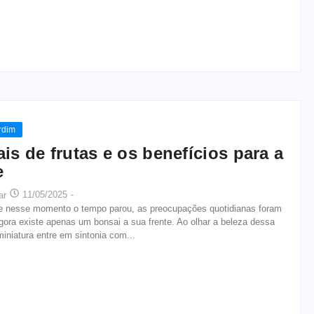
rdim
is de frutas e os benefícios para a
e
11/05/2025
-
ar
e nesse momento o tempo parou, as preocupações quotidianas foram
ora existe apenas um bonsai a sua frente. Ao olhar a beleza dessa
iniatura entre em sintonia com...