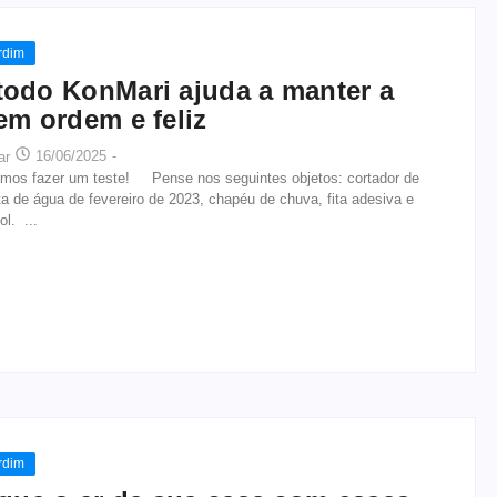
rdim
odo KonMari ajuda a manter a
em ordem e feliz
16/06/2025
-
ar
s fazer um teste! Pense nos seguintes objetos: cortador de
a de água de fevereiro de 2023, chapéu de chuva, fita adesiva e
ol. ...
rdim