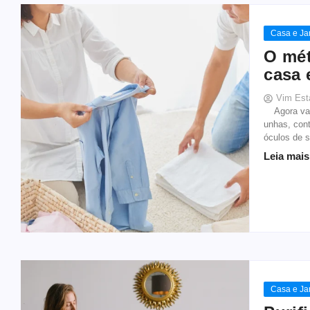
Casa e Ja
O mét
casa 
Vim Est
Agora vamo
unhas, cont
óculos de s
Leia mais
Casa e Ja