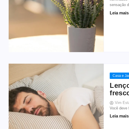
sensação d
Leia mais
Casa e Ja
Lenço
fresc
Vim Est
Você deve f
Leia mais