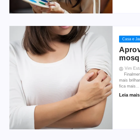
Casa e Ja
Aprov
mosq
Vim Est
Finalmente
mais brilh
fica mais...
Leia mais