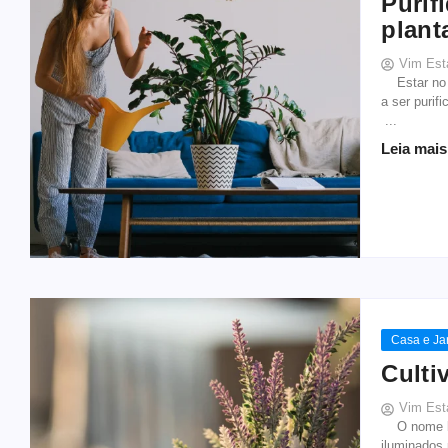
Purif
plant
Vim Est
Estar no a
a ser purif
...
Leia mais
Casa e Ja
Culti
Vim Est
O nome la
iluminados