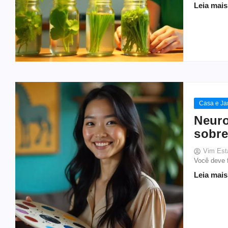
Leia mais
Casa e Ja
Neuro
sobre
Vim Est
Você deve f
Leia mais