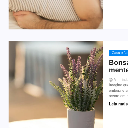
Casa e Ja
Bonsa
ment
Vim Est
Imagine qu
embora e ag
árvore em m
Leia mais