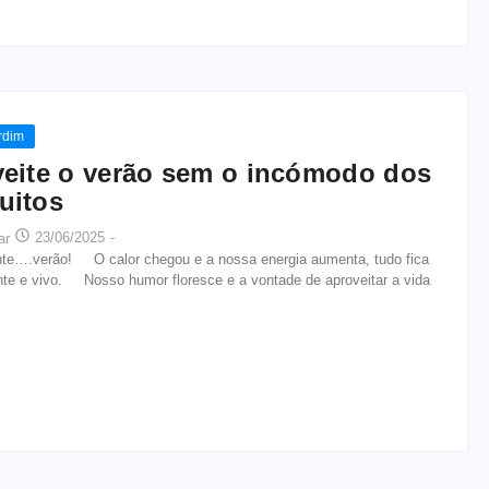
rdim
eite o verão sem o incómodo dos
uitos
23/06/2025
-
ar
….verão! O calor chegou e a nossa energia aumenta, tudo fica
ante e vivo. Nosso humor floresce e a vontade de aproveitar a vida