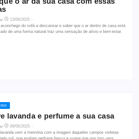
ique o ar da sua casa com essas
as
13/06/2025
-
ar
conchego do sofá a descansar e saber que o ar dentro de casa está
icado de uma forma natural traz uma sensação de alívio e bem-estar.
rdim
ve lavanda e perfume a sua casa
09/06/2025
-
ar
vanda vem a memória com a imagem daqueles campos violetas
 pelo sol, que exalam perfume fresco e suave que nos traz uma