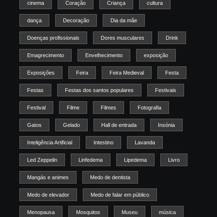
cinema
Coração
Criança
cultura
dança
Decoração
Dia da mãe
Doenças profissionais
Dores musculares
Drink
Emagrecimento
Envelhecimento
exposição
Exposições
Feira
Feira Medieval
Festa
Festas
Festas dos santos populares
Festivais
Festival
Filme
Filmes
Fotografia
Gatos
Gelado
Hall de entrada
Insónia
Inteligência Artificial
Intestino
Lavanda
Led Zeppelin
Linfedema
Lipedema
Livro
Mangás e animes
Medo de dentista
Medo de elevador
Medo de falar em público
Menopausa
Mosquitos
Museu
música