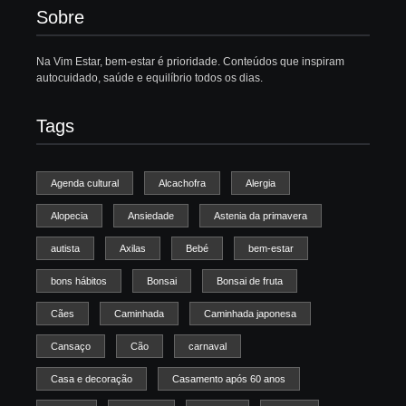
Sobre
Na Vim Estar, bem-estar é prioridade. Conteúdos que inspiram
autocuidado, saúde e equilíbrio todos os dias.
Tags
Agenda cultural
Alcachofra
Alergia
Alopecia
Ansiedade
Astenia da primavera
autista
Axilas
Bebé
bem-estar
bons hábitos
Bonsai
Bonsai de fruta
Cães
Caminhada
Caminhada japonesa
Cansaço
Cão
carnaval
Casa e decoração
Casamento após 60 anos