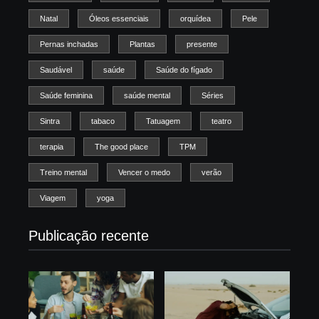
Natal
Óleos essenciais
orquídea
Pele
Pernas inchadas
Plantas
presente
Saudável
saúde
Saúde do fígado
Saúde feminina
saúde mental
Séries
Sintra
tabaco
Tatuagem
teatro
terapia
The good place
TPM
Treino mental
Vencer o medo
verão
Viagem
yoga
Publicação recente