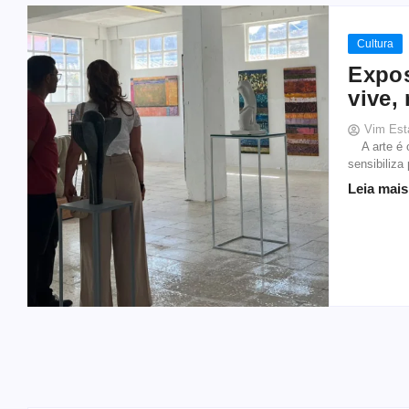
Cultura
Expos
vive,
Vim Est
A arte é o 
sensibiliza
Leia mais