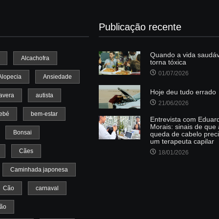
Publicação recente
Quando a vida saudáv
Alcachofra
torna tóxica
01/07/2026
Alopecia
Ansiedade
Hoje deu tudo errado
avera
autista
21/06/2026
ebé
bem-estar
Entrevista com Eduar
Morais: sinais de que
Bonsai
queda de cabelo prec
um terapeuta capilar
Cães
18/01/2026
Caminhada japonesa
Cão
carnaval
ção