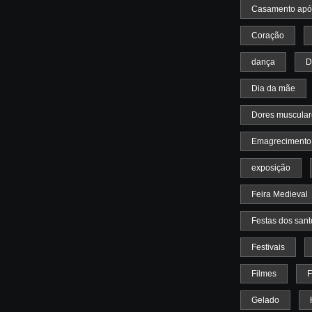
Casamento apó
Coração
dança
D
Dia da mãe
Dores muscular
Emagrecimento
exposição
Feira Medieval
Festas dos sant
Festivais
Filmes
F
Gelado