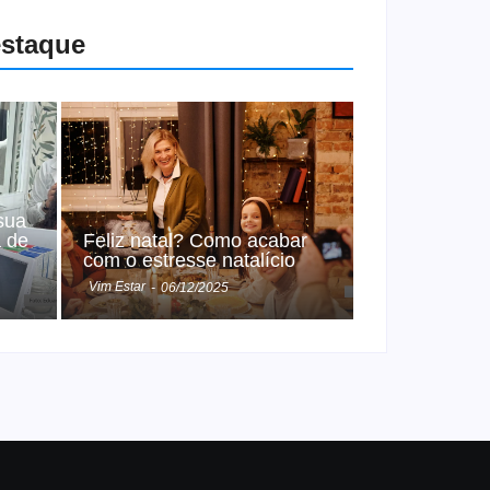
estaque
sua
a de
Feliz natal? Como acabar
com o estresse natalício
Vim Estar
-
06/12/2025