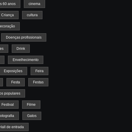
s 60 anos
cinema
Criança
cultura
ecoração
Doenças profissionais
es
Drink
Envelhecimento
Exposições
Feira
Festa
Festas
os populares
Festival
Filme
otografia
Gatos
Hall de entrada