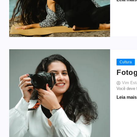
Cultura
Fotog
Vim Est
Você deve f
Leia mais