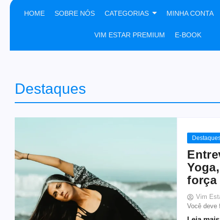
HOME
SOBRE NÓS
CATEGORIAS
MINHA CONTA
VIM ESTAR PREMIUM
E-BOOK
Destaques
Destaque
Entre
Yoga,
força 
Vim Est
Você deve f
Leia mais