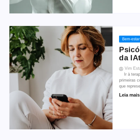
Bem-estar
Psicó
da IA
Vim Est
Ir à terap
primeiras 
que repres
Leia mais