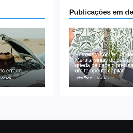
Publicações em d
Entrevista com Eduardo
Morais: sinais de que a 
queda de cabelo precis
do errado
um terapeuta capilar
Vim Estar
6/2026
-
18/01/2026