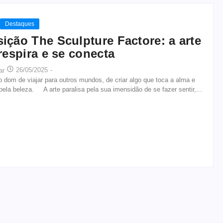
Destaques
ição The Sculpture Factore: a arte
 respira e se conecta
26/05/2025
-
ar
dom de viajar para outros mundos, de criar algo que toca a alma e
 pela beleza. A arte paralisa pela sua imensidão de se fazer sentir,...