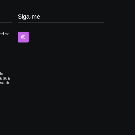
Siga-me
el se
do
 a sua
isa de