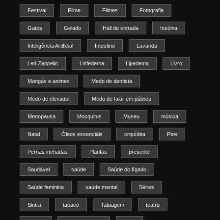
Festival
Filme
Filmes
Fotografia
Gatos
Gelado
Hall de entrada
Insónia
Inteligência Artificial
Intestino
Lavanda
Led Zeppelin
Linfedema
Lipedema
Livro
Mangás e animes
Medo de dentista
Medo de elevador
Medo de falar em público
Menopausa
Mosquitos
Museu
música
Natal
Óleos essenciais
orquídea
Pele
Pernas inchadas
Plantas
presente
Saudável
saúde
Saúde do fígado
Saúde feminina
saúde mental
Séries
Sintra
tabaco
Tatuagem
teatro