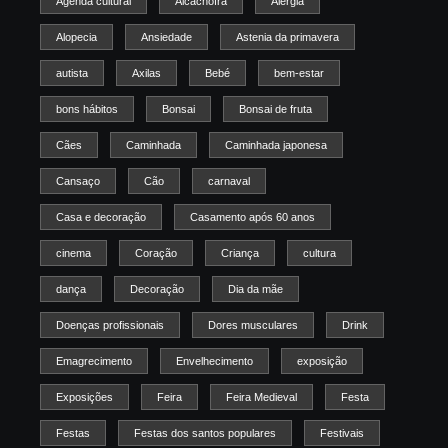
Agenda cultural
Alcachofra
Alergia
Alopecia
Ansiedade
Astenia da primavera
autista
Axilas
Bebé
bem-estar
bons hábitos
Bonsai
Bonsai de fruta
Cães
Caminhada
Caminhada japonesa
Cansaço
Cão
carnaval
Casa e decoração
Casamento após 60 anos
cinema
Coração
Criança
cultura
dança
Decoração
Dia da mãe
Doenças profissionais
Dores musculares
Drink
Emagrecimento
Envelhecimento
exposição
Exposições
Feira
Feira Medieval
Festa
Festas
Festas dos santos populares
Festivais