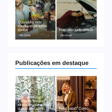
Quando a vida
saudável se torna
tóxica
Hoje deu tudo errado
Vim Estar
Vim Estar
Publicações em destaque
Entrevista com
Eduardo Morais:
sinais de que a sua
queda de cabelo
Feliz natal? Como