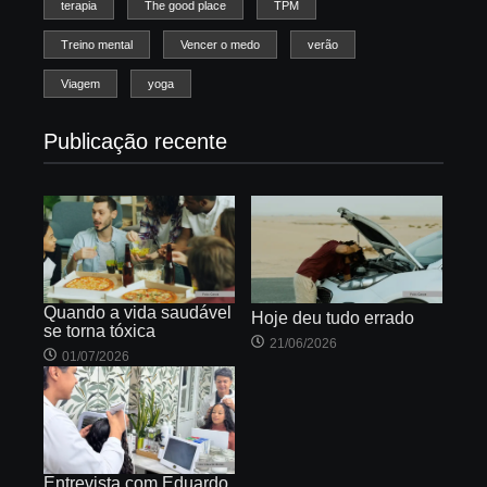
terapia
The good place
TPM
Treino mental
Vencer o medo
verão
Viagem
yoga
Publicação recente
Quando a vida saudável
Hoje deu tudo errado
se torna tóxica
21/06/2026
01/07/2026
Entrevista com Eduardo