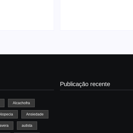
? Como acabar
Os encantos da Madeira
sse natalício
refúgio tropical em Port
Vim Estar
2/2025
-
23/11/2025
Publicação recente
Alcachofra
Alopecia
Ansiedade
avera
autista