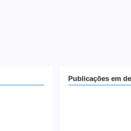
es objeto ou mobília em espaços vazios. Confira 5 dicas de como
Publicações em d