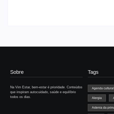
queda de cabelo precisa de
Feliz natal
um terapeuta capilar
com o estre
Vim Estar
Vim Estar
-
18/01/2026
-
06/1
Sobre
Tags
Na Vim Estar, bem-estar é prioridade. Conteúdos
Agenda cultural
que inspiram autocuidado, saúde e equilíbrio
todos os dias.
Alergia
Astenia da prim