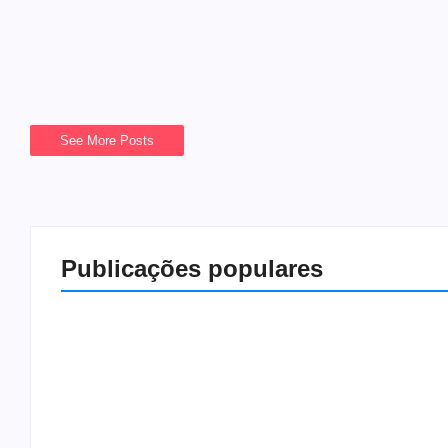
10/11/2024
-
Vim Estar
Podemos criar ambientes diferentes em nossa casa com um simpl
transformar esses espaços: 1-Quarto Renovar o...
Leia mais
See More Posts
Publicações populares
Entrevista com Eduardo
Morais: sinais de que a sua