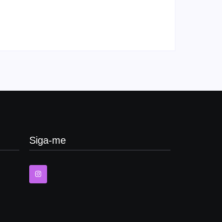
: o
superação e a descoberta
ugal
da força interior
Vim Estar
-
08/11/2025
Siga-me